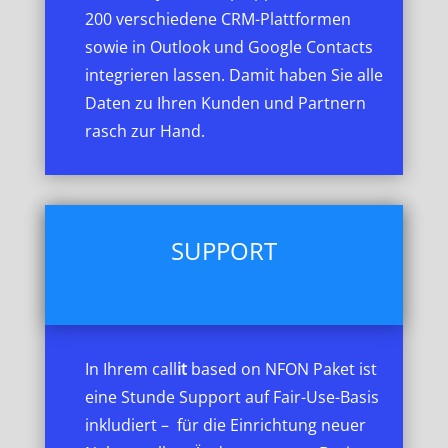
200 verschiedene CRM-Plattformen
sowie in Outlook und Google Contacts
integrieren lassen. Damit haben Sie alle
Daten zu Ihren Kunden und Partnern
rasch zur Hand.
SUPPORT
In Ihrem call
it
based on NFON Paket ist
eine Stunde Support auf Fair-Use-Basis
inkludiert – für die Einrichtung neuer