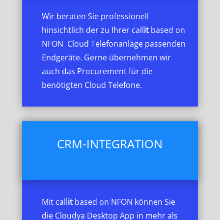
Wir beraten Sie professionell
hinsichtlich der zu Ihrer call
it
based on
NFON Cloud Telefonanlage passenden
Endgeräte. Gerne übernehmen wir
auch das Procurement für die
benötigten Cloud Telefone.
CRM-INTEGRATION
Mit call
it
based on NFON können Sie
die Cloudya Desktop App in mehr als