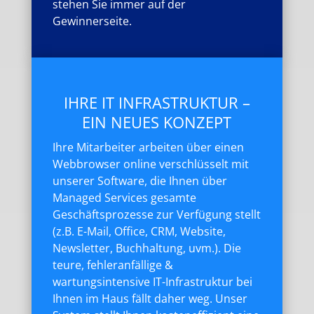
stehen Sie immer auf der
Gewinnerseite.
IHRE IT INFRASTRUKTUR –
EIN NEUES KONZEPT
Ihre Mitarbeiter arbeiten über einen
Webbrowser online verschlüsselt mit
unserer Software, die Ihnen über
Managed Services gesamte
Geschäftsprozesse zur Verfügung stellt
(z.B. E-Mail, Office, CRM, Website,
Newsletter, Buchhaltung, uvm.). Die
teure, fehleranfällige &
wartungsintensive IT-Infrastruktur bei
Ihnen im Haus fällt daher weg. Unser