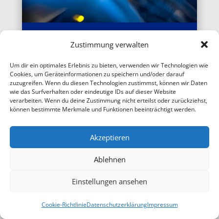
Zustimmung verwalten
DSGVO-KONFORM & HOHE
SICHERHEIT
Um dir ein optimales Erlebnis zu bieten, verwenden wir Technologien wie
Cookies, um Geräteinformationen zu speichern und/oder darauf
zuzugreifen. Wenn du diesen Technologien zustimmst, können wir Daten
Unsere Serverstandorte sind in
wie das Surfverhalten oder eindeutige IDs auf dieser Website
Österreich und Deutschland. Denn
verarbeiten. Wenn du deine Zustimmung nicht erteilst oder zurückziehst,
Datensicherheit ist uns wichtig. Unser
können bestimmte Merkmale und Funktionen beeinträchtigt werden.
Managed Services bietet Ihnen somit
beste DSGVO-Konformität, Sicherheit -
Akzeptieren
mit einer sicheren Architektur,
Firewalls, Virenschutz, automatisierten
Ablehnen
Backups und einer sehr hohen Up-
Time. Garantiert.
Einstellungen ansehen
Cookie-Richtlinie
Datenschutzerklärung
Impressum