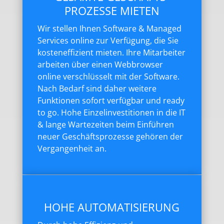
PROZESSE MIETEN
Wir stellen Ihnen Software & Managed
Services online zur Verfügung, die Sie
kosteneffizient mieten. Ihre Mitarbeiter
arbeiten über einen Webbrowser
online verschlüsselt mit der Software.
Nach Bedarf sind daher weitere
Funktionen sofort verfügbar und ready
to go. Hohe Einzelinvestitionen in die IT
& lange Wartezeiten beim Einführen
neuer Geschäftsprozesse gehören der
Vergangenheit an.
HOHE AUTOMATISIERUNG