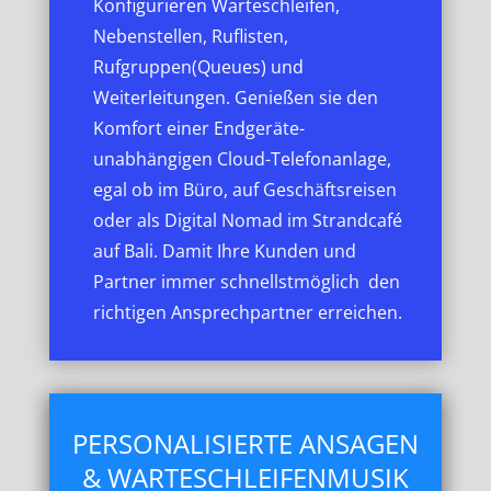
Konfigurieren Warteschleifen,
Nebenstellen, Ruflisten,
Rufgruppen(Queues) und
Weiterleitungen. Genießen sie den
Komfort einer Endgeräte-
unabhängigen Cloud-Telefonanlage,
egal ob im Büro, auf Geschäftsreisen
oder als Digital Nomad im Strandcafé
auf Bali. Damit Ihre Kunden und
Partner immer schnellstmöglich den
richtigen Ansprechpartner erreichen.
PERSONALISIERTE ANSAGEN
& WARTESCHLEIFENMUSIK