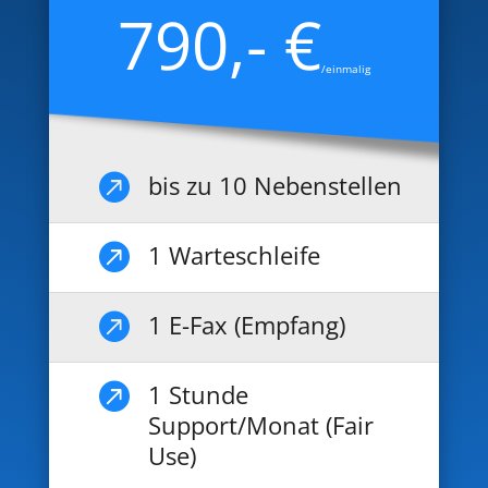
790,- €
/einmalig
bis zu 10 Nebenstellen

1 Warteschleife

1 E-Fax (Empfang)

1 Stunde

Support/Monat (Fair
Use)