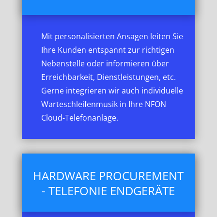
Mit personalisierten Ansagen leiten Sie
Ihre Kunden entspannt zur richtigen
Nebenstelle oder informieren über
Erreichbarkeit, Dienstleistungen, etc.
Gerne integrieren wir auch individuelle
Warteschleifenmusik in Ihre NFON
Cloud-Telefonanlage.
HARDWARE PROCUREMENT
- TELEFONIE ENDGERÄTE