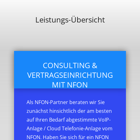
Leistungs-Übersicht
CONSULTING &
VERTRAGSEINRICHTUNG
MIT NFON
Als NFON-Partner beraten wir Sie
zunächst hinsichtlich der am besten
auf Ihren Bedarf abgestimmte VoIP-
Anlage / Cloud Telefonie-Anlage vom
NFON. Haben Sie sich für ein NFON