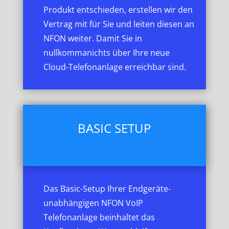
Produkt entschieden, erstellen wir den
Vertrag mit für Sie und leiten diesen an
NFON weiter. Damit Sie in
nullkommanichts über Ihre neue
Cloud-Telefonanlage erreichbar sind.
BASIC SETUP
Das Basic-Setup Ihrer Endgeräte-
unabhängigen NFON VoIP
Telefonanlage beinhaltet das