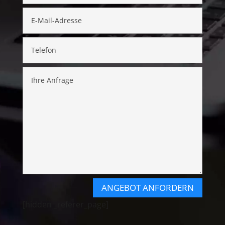
ANGEBOT ANFORDERN
[hidden _referer_page]