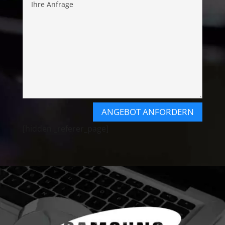
ANGEBOT ANFORDERN
[hidden _referer_page]