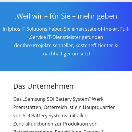
Weil wir – für Sie – mehr geben.
In Iphos IT Solutions haben Sie einen state-of-the-art Full-
Service IT-Dienstleister gefunden,
der Ihre Projekte schneller, kosteneffizienter &
nachhaltiger umsetzt.
Das Unternehmen
Das „Samsung SDI Battery System“ Werk
Premstätten, Österreich ist ein Hauptquartier
von SDI Battery Systems mit allen
Zentralfunktionen zur Produktion von