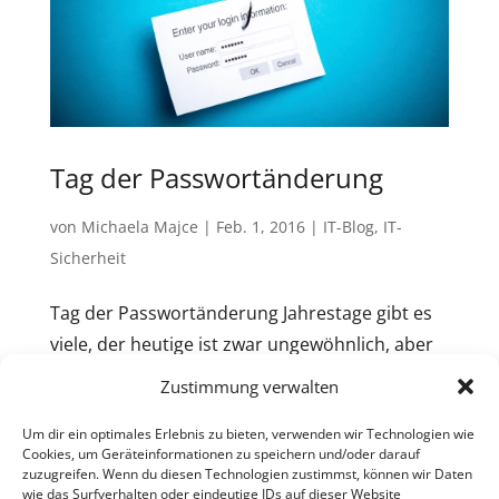
Tag der Passwortänderung
von
Michaela Majce
|
Feb. 1, 2016
|
IT-Blog
,
IT-
Sicherheit
Tag der Passwortänderung Jahrestage gibt es
viele, der heutige ist zwar ungewöhnlich, aber
sicher nicht dümmer als so manch anderer.
Zustimmung verwalten
Tatsache ist, dass viele Menschen
Um dir ein optimales Erlebnis zu bieten, verwenden wir Technologien wie
nachwievor zu einfache Passwörter verwenden
Cookies, um Geräteinformationen zu speichern und/oder darauf
und diese dann gleich auch noch bei mehreren
zuzugreifen. Wenn du diesen Technologien zustimmst, können wir Daten
wie das Surfverhalten oder eindeutige IDs auf dieser Website