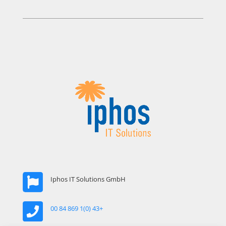
Iphos IT Solutions GmbH
+43 (0)1 869 84 00