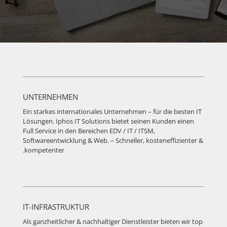
UNTERNEHMEN
Ein starkes internationales Unternehmen – für die besten IT
Lösungen. Iphos IT Solutions bietet seinen Kunden einen
Full Service in den Bereichen EDV / IT / ITSM,
Softwareentwicklung & Web. – Schneller, kosteneffizienter &
kompetenter.
IT-INFRASTRUKTUR
Als ganzheitlicher & nachhaltiger Dienstleister bieten wir top