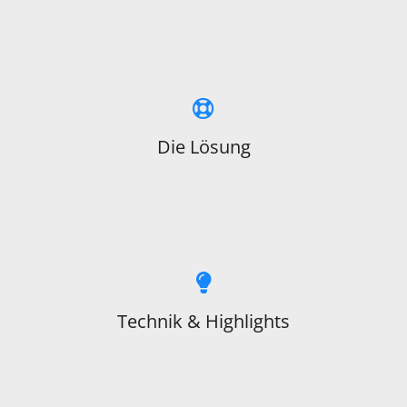
Die Lösung
Technik & Highlights