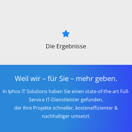
Die Ergebnisse
Weil wir – für Sie – mehr geben.
In Iphos IT Solutions haben Sie einen state-of-the-art Full-
Service IT-Dienstleister gefunden,
der Ihre Projekte schneller, kosteneffizienter &
nachhaltiger umsetzt.