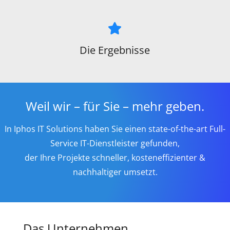
Die Ergebnisse
Weil wir – für Sie – mehr geben.
In Iphos IT Solutions haben Sie einen state-of-the-art Full-
Service IT-Dienstleister gefunden,
der Ihre Projekte schneller, kosteneffizienter &
nachhaltiger umsetzt.
Das Unternehmen