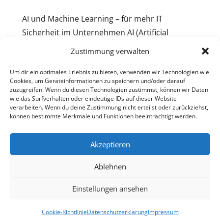
AI und Machine Learning – für mehr IT
Sicherheit im Unternehmen AI (Artificial
Intelligence) oder künstliche Intelligenz (KI)
Zustimmung verwalten
optimiert die Erfolgswahrscheinlichkeit der ihr
Um dir ein optimales Erlebnis zu bieten, verwenden wir Technologien wie
übertragenen Aufgaben. Seit 2015 lebt der
Cookies, um Geräteinformationen zu speichern und/oder darauf
Trend menschliche Intelligenz nachzubilden
zuzugreifen. Wenn du diesen Technologien zustimmst, können wir Daten
wie das Surfverhalten oder eindeutige IDs auf dieser Website
nach...
verarbeiten. Wenn du deine Zustimmung nicht erteilst oder zurückziehst,
können bestimmte Merkmale und Funktionen beeinträchtigt werden.
Folgen
Akzeptieren
Ablehnen
Einstellungen ansehen
© 2024 Iphos IT Solutions GmbH. Alle Rechte vorbehalten. |
Impressum
|
Datenschutz
|
AGBs
Cookie-Richtlinie
Datenschutzerklärung
Impressum