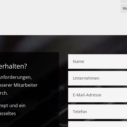
Wo
erhalten?
 Anforderungen,
nserer Mitarbeiter
rch.
zept und ein
üsseltes