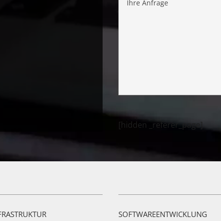
[hidden _referer_page]
NFRASTRUKTUR
SOFTWAREENTWICKLUNG