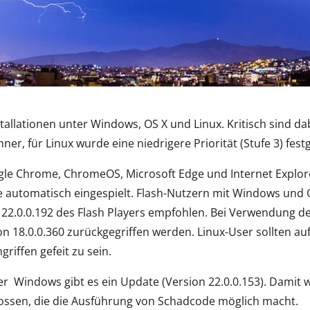
stallationen unter Windows, OS X und Linux. Kritisch sind d
r, für Linux wurde eine niedrigere Priorität (Stufe 3) festg
gle Chrome, ChromeOS, Microsoft Edge und Internet Explo
 automatisch eingespielt. Flash-Nutzern mit Windows und O
 22.0.0.192 des Flash Players empfohlen. Bei Verwendung d
ion 18.0.0.360 zurückgegriffen werden. Linux-User sollten au
griffen gefeit zu sein.
r Windows gibt es ein Update (Version 22.0.0.153). Damit w
lossen, die die Ausführung von Schadcode möglich macht.