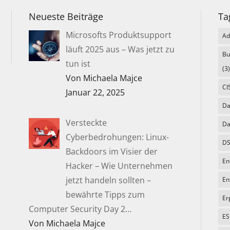
Neueste Beiträge
Ta
Microsofts Produktsupport
Ad
läuft 2025 aus – Was jetzt zu
Bu
tun ist
(3)
Von Michaela Majce
CI
Januar 22, 2025
Da
Versteckte
Da
Cyberbedrohungen: Linux-
DS
Backdoors im Visier der
En
Hacker – Wie Unternehmen
jetzt handeln sollten –
En
bewährte Tipps zum
Er
Computer Security Day 2…
ES
Von Michaela Majce