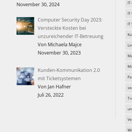
IT
November 30, 2024
IT
Computer Security Day 2023:
IT
Versteckte Kosten bei
Kü
unzureichender IT-Betreuung
Von Michaela Majce
Li
November 30, 2023
Ma
Mi
Kunden-Kommunikation 2.0
Pa
mit Ticketsystemen
Von Jan Hafner
se
Juli 26, 2022
Tr
un
Ve
Wi