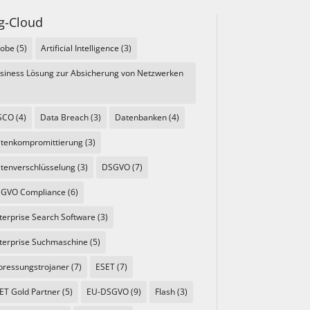
g-Cloud
obe
(5)
Artificial Intelligence
(3)
siness Lösung zur Absicherung von Netzwerken
SCO
(4)
Data Breach
(3)
Datenbanken
(4)
tenkompromittierung
(3)
tenverschlüsselung
(3)
DSGVO
(7)
GVO Compliance
(6)
terprise Search Software
(3)
terprise Suchmaschine
(5)
pressungstrojaner
(7)
ESET
(7)
ET Gold Partner
(5)
EU-DSGVO
(9)
Flash
(3)