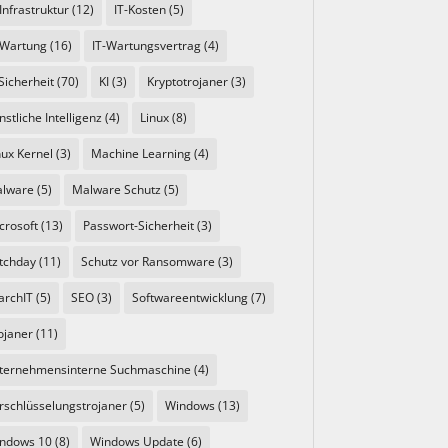
-Infrastruktur
(12)
IT-Kosten
(5)
-Wartung
(16)
IT-Wartungsvertrag
(4)
 Sicherheit
(70)
KI
(3)
Kryptotrojaner
(3)
nstliche Intelligenz
(4)
Linux
(8)
nux Kernel
(3)
Machine Learning
(4)
lware
(5)
Malware Schutz
(5)
crosoft
(13)
Passwort-Sicherheit
(3)
tchday
(11)
Schutz vor Ransomware
(3)
archIT
(5)
SEO
(3)
Softwareentwicklung
(7)
ojaner
(11)
ternehmensinterne Suchmaschine
(4)
rschlüsselungstrojaner
(5)
Windows
(13)
ndows 10
(8)
Windows Update
(6)