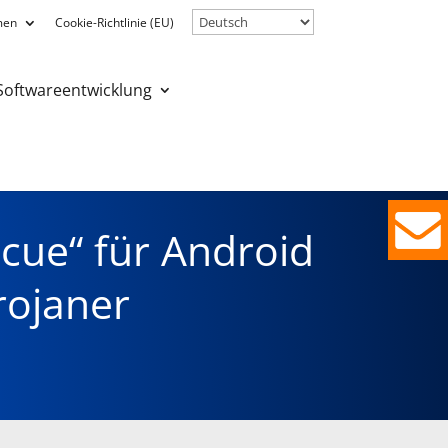
men
Cookie-Richtlinie (EU)
Softwareentwicklung
cue“ für Android
rojaner
Iphos
IT Solutions
GmbH