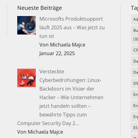
Neueste Beiträge
Ta
Microsofts Produktsupport
Ad
läuft 2025 aus – Was jetzt zu
Bu
tun ist
(3)
Von Michaela Majce
CI
Januar 22, 2025
Da
Versteckte
Da
Cyberbedrohungen: Linux-
DS
Backdoors im Visier der
En
Hacker – Wie Unternehmen
jetzt handeln sollten –
En
bewährte Tipps zum
Er
Computer Security Day 2…
ES
Von Michaela Majce