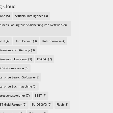
g-Cloud
obe
(5)
Artificial Intelligence
(3)
siness Lösung zur Absicherung von Netzwerken
SCO
(4)
Data Breach
(3)
Datenbanken
(4)
tenkompromittierung
(3)
tenverschlüsselung
(3)
DSGVO
(7)
GVO Compliance
(6)
terprise Search Software
(3)
terprise Suchmaschine
(5)
pressungstrojaner
(7)
ESET
(7)
ET Gold Partner
(5)
EU-DSGVO
(9)
Flash
(3)