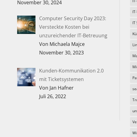
IT
November 30, 2024
IT
Computer Security Day 2023:
IT
Versteckte Kosten bei
Kü
unzureichender IT-Betreuung
Von Michaela Majce
Li
November 30, 2023
Ma
Mi
Kunden-Kommunikation 2.0
Pa
mit Ticketsystemen
Von Jan Hafner
se
Juli 26, 2022
Tr
un
Ve
Wi