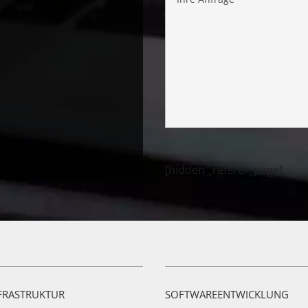
[hidden _referer_page]
NFRASTRUKTUR
SOFTWAREENTWICKLUNG