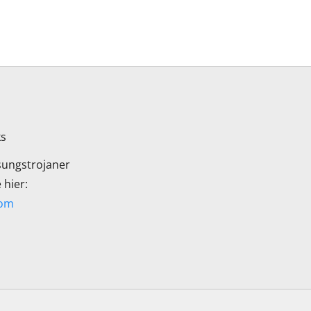
ks
ungstrojaner
 hier:
com