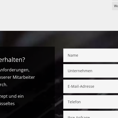
Wo
erhalten?
 Anforderungen,
nserer Mitarbeiter
rch.
zept und ein
üsseltes