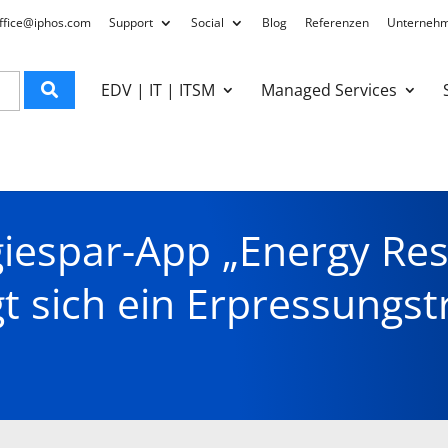
ffice@iphos.com
Support
Social
Blog
Referenzen
Unterneh
EDV | IT | ITSM
Managed Services
giespar-App „Energy Res
gt sich ein Erpressungst