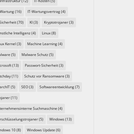
-Infrastruktur
(12)
IT-Kosten
(5)
-Wartung
(16)
IT-Wartungsvertrag
(4)
 Sicherheit
(70)
KI
(3)
Kryptotrojaner
(3)
nstliche Intelligenz
(4)
Linux
(8)
nux Kernel
(3)
Machine Learning
(4)
lware
(5)
Malware Schutz
(5)
crosoft
(13)
Passwort-Sicherheit
(3)
tchday
(11)
Schutz vor Ransomware
(3)
archIT
(5)
SEO
(3)
Softwareentwicklung
(7)
ojaner
(11)
ternehmensinterne Suchmaschine
(4)
rschlüsselungstrojaner
(5)
Windows
(13)
ndows 10
(8)
Windows Update
(6)