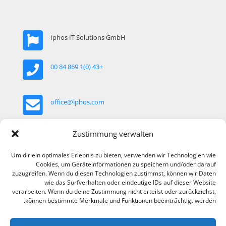
Iphos IT Solutions GmbH
+43 (0)1 869 84 00
office@iphos.com
Khekgasse 35, 1230 Wien, Österreich
Zustimmung verwalten
Um dir ein optimales Erlebnis zu bieten, verwenden wir Technologien wie
Cookies, um Geräteinformationen zu speichern und/oder darauf
zuzugreifen. Wenn du diesen Technologien zustimmst, können wir Daten
wie das Surfverhalten oder eindeutige IDs auf dieser Website
verarbeiten. Wenn du deine Zustimmung nicht erteilst oder zurückziehst,
können bestimmte Merkmale und Funktionen beeinträchtigt werden.