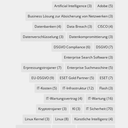
Artificial Intelligence
(3)
Adobe
(5)
Business Lösung zur Absicherung von Netzwerken
(3)
Datenbanken
(4)
Data Breach
(3)
CISCO
(4)
Datenverschlüsselung
(3)
Datenkompromittierung
(3)
DSGVO Compliance
(6)
DSGVO
(7)
Enterprise Search Software
(3)
Erpressungstrojaner
(7)
Enterprise Suchmaschine
(5)
EU-DSGVO
(9)
ESET Gold Partner
(5)
ESET
(7)
IT-Kosten
(5)
IT-Infrastruktur
(12)
Flash
(3)
IT-Wartungsvertrag
(4)
IT-Wartung
(16)
Kryptotrojaner
(3)
KI
(3)
IT Sicherheit
(70)
Linux Kernel
(3)
Linux
(8)
Künstliche Intelligenz
(4)