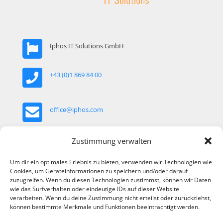
Iphos IT Solutions GmbH
+43 (0)1 869 84 00
office@iphos.com
Khekgasse 35, 1230 Wien, Österreich
Zustimmung verwalten
Um dir ein optimales Erlebnis zu bieten, verwenden wir Technologien wie
Cookies, um Geräteinformationen zu speichern und/oder darauf
zuzugreifen. Wenn du diesen Technologien zustimmst, können wir Daten
wie das Surfverhalten oder eindeutige IDs auf dieser Website
verarbeiten. Wenn du deine Zustimmung nicht erteilst oder zurückziehst,
können bestimmte Merkmale und Funktionen beeinträchtigt werden.