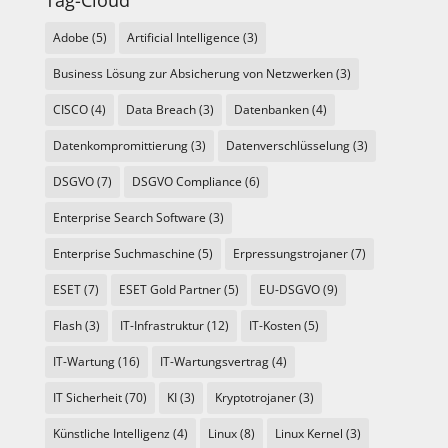
Tag-Cloud
Adobe
(5)
Artificial Intelligence
(3)
Business Lösung zur Absicherung von Netzwerken
(3)
CISCO
(4)
Data Breach
(3)
Datenbanken
(4)
Datenkompromittierung
(3)
Datenverschlüsselung
(3)
DSGVO
(7)
DSGVO Compliance
(6)
Enterprise Search Software
(3)
Enterprise Suchmaschine
(5)
Erpressungstrojaner
(7)
ESET
(7)
ESET Gold Partner
(5)
EU-DSGVO
(9)
Flash
(3)
IT-Infrastruktur
(12)
IT-Kosten
(5)
IT-Wartung
(16)
IT-Wartungsvertrag
(4)
IT Sicherheit
(70)
KI
(3)
Kryptotrojaner
(3)
Künstliche Intelligenz
(4)
Linux
(8)
Linux Kernel
(3)