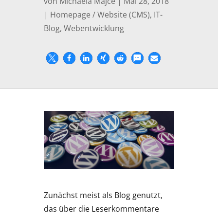
von
Michaela Majce
|
Mai 28, 2018
|
Homepage / Website (CMS)
,
IT-
Blog
,
Webentwicklung
Zunächst meist als Blog genutzt,
das über die Leserkommentare