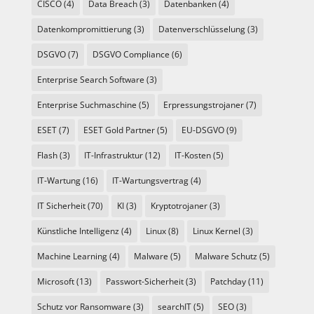
CISCO
(4)
Data Breach
(3)
Datenbanken
(4)
Datenkompromittierung
(3)
Datenverschlüsselung
(3)
DSGVO
(7)
DSGVO Compliance
(6)
Enterprise Search Software
(3)
Enterprise Suchmaschine
(5)
Erpressungstrojaner
(7)
ESET
(7)
ESET Gold Partner
(5)
EU-DSGVO
(9)
Flash
(3)
IT-Infrastruktur
(12)
IT-Kosten
(5)
IT-Wartung
(16)
IT-Wartungsvertrag
(4)
IT Sicherheit
(70)
KI
(3)
Kryptotrojaner
(3)
Künstliche Intelligenz
(4)
Linux
(8)
Linux Kernel
(3)
Machine Learning
(4)
Malware
(5)
Malware Schutz
(5)
Microsoft
(13)
Passwort-Sicherheit
(3)
Patchday
(11)
Schutz vor Ransomware
(3)
searchIT
(5)
SEO
(3)