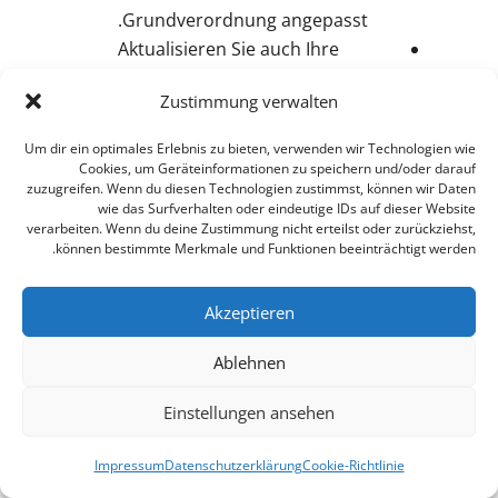
Grundverordnung angepasst.
Aktualisieren Sie auch Ihre
Plugins regelmäßig. Bei der
Zustimmung verwalten
Gelegenheit können Sie auch
gleich nicht mehr benötigte
Um dir ein optimales Erlebnis zu bieten, verwenden wir Technologien wie
Plugins deinstallieren und somit
Cookies, um Geräteinformationen zu speichern und/oder darauf
zuzugreifen. Wenn du diesen Technologien zustimmst, können wir Daten
potentielle Gefahrenquellen
wie das Surfverhalten oder eindeutige IDs auf dieser Website
eliminieren.
verarbeiten. Wenn du deine Zustimmung nicht erteilst oder zurückziehst,
Überprüfen Sie Ihr
können bestimmte Merkmale und Funktionen beeinträchtigt werden.
Berechtigungssystem. Haben
Mitarbeiter, die nicht mehr im
Akzeptieren
Unternehmen sind, oder externe
Ablehnen
Dienstleister, mit denen Sie
nicht mehr zusammenarbeiten,
Einstellungen ansehen
noch Zugriff auf Ihr CMS, das
Webanalyse-Tool, die Social
Impressum
Datenschutzerklärung
Cookie-Richtlinie
Media Kanäle, etc.?