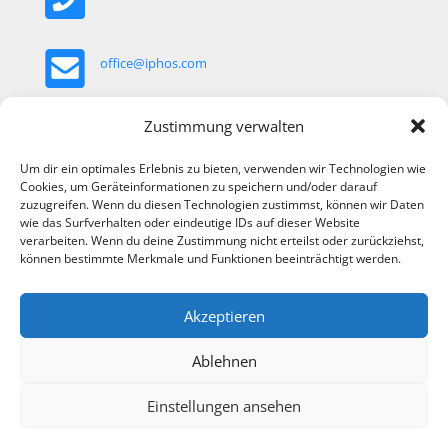
office@iphos.com
Khekgasse 35, 1230 Wien, Österreich
Zustimmung verwalten
Um dir ein optimales Erlebnis zu bieten, verwenden wir Technologien wie
Cookies, um Geräteinformationen zu speichern und/oder darauf
zuzugreifen. Wenn du diesen Technologien zustimmst, können wir Daten
wie das Surfverhalten oder eindeutige IDs auf dieser Website
verarbeiten. Wenn du deine Zustimmung nicht erteilst oder zurückziehst,
können bestimmte Merkmale und Funktionen beeinträchtigt werden.
Akzeptieren
Ablehnen
Einstellungen ansehen
© 2024 Iphos IT Solutions GmbH. Alle Rechte vorbehalten. |