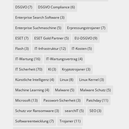
DSGVO
(7)
DSGVO Compliance
(6)
Enterprise Search Software
(3)
Enterprise Suchmaschine
(5)
Erpressungstrojaner
(7)
ESET
(7)
ESET Gold Partner
(5)
EU-DSGVO
(9)
Flash
(3)
IT-Infrastruktur
(12)
IT-Kosten
(5)
IT-Wartung
(16)
IT-Wartungsvertrag
(4)
IT Sicherheit
(70)
KI
(3)
Kryptotrojaner
(3)
Künstliche Intelligenz
(4)
Linux
(8)
Linux Kernel
(3)
Machine Learning
(4)
Malware
(5)
Malware Schutz
(5)
Microsoft
(13)
Passwort-Sicherheit
(3)
Patchday
(11)
Schutz vor Ransomware
(3)
searchIT
(5)
SEO
(3)
Softwareentwicklung
(7)
Trojaner
(11)