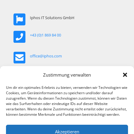
Iphos IT Solutions GmbH
+43 (0)1 869 84 00
office@iphos.com
Khekgasse 35, 1230 Wien, Österreich
Zustimmung verwalten
Um dir ein optimales Erlebnis zu bieten, verwenden wir Technologien wie
Cookies, um Geräteinformationen zu speichern und/oder darauf
zuzugreifen. Wenn du diesen Technologien zustimmst, können wir Daten
wie das Surfverhalten oder eindeutige IDs auf dieser Website
verarbeiten. Wenn du deine Zustimmung nicht erteilst oder zurückziehst,
können bestimmte Merkmale und Funktionen beeinträchtigt werden.
Akzeptieren