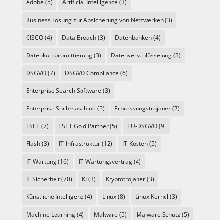
Adobe
(5)
Artificial Intelligence
(3)
Business Lösung zur Absicherung von Netzwerken
(3)
CISCO
(4)
Data Breach
(3)
Datenbanken
(4)
Datenkompromittierung
(3)
Datenverschlüsselung
(3)
DSGVO
(7)
DSGVO Compliance
(6)
Enterprise Search Software
(3)
Enterprise Suchmaschine
(5)
Erpressungstrojaner
(7)
ESET
(7)
ESET Gold Partner
(5)
EU-DSGVO
(9)
Flash
(3)
IT-Infrastruktur
(12)
IT-Kosten
(5)
IT-Wartung
(16)
IT-Wartungsvertrag
(4)
IT Sicherheit
(70)
KI
(3)
Kryptotrojaner
(3)
Künstliche Intelligenz
(4)
Linux
(8)
Linux Kernel
(3)
Machine Learning
(4)
Malware
(5)
Malware Schutz
(5)